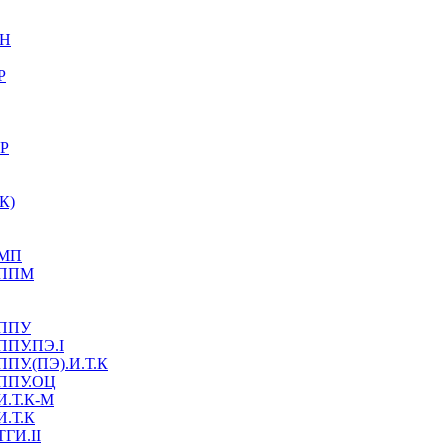
ФН
Р
МР
К)
.МП
У.ППМ
.ППУ
ППУ.ПЭ.I
ППУ.(ПЭ).И.Т.К
.ППУ.ОЦ
И.Т.К-М
И.Т.К
ТГИ.II