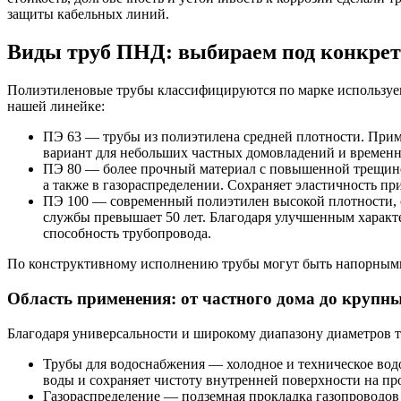
защиты кабельных линий.
Виды труб ПНД: выбираем под конкрет
Полиэтиленовые трубы классифицируются по марке используем
нашей линейке:
ПЭ 63 — трубы из полиэтилена средней плотности. Прим
вариант для небольших частных домовладений и временн
ПЭ 80 — более прочный материал с повышенной трещинос
а также в газораспределении. Сохраняет эластичность пр
ПЭ 100 — современный полиэтилен высокой плотности, о
службы превышает 50 лет. Благодаря улучшенным характ
способность трубопровода.
По конструктивному исполнению трубы могут быть напорными 
Область применения: от частного дома до круп
Благодаря универсальности и широкому диапазону диаметров 
Трубы для водоснабжения — холодное и техническое водо
воды и сохраняет чистоту внутренней поверхности на пр
Газораспределение — подземная прокладка газопроводов 