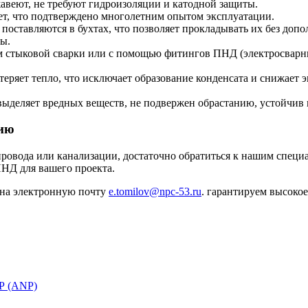
веют, не требуют гидроизоляции и катодной защиты.
т, что подтверждено многолетним опытом эксплуатации.
 поставляются в бухтах, что позволяет прокладывать их без до
ы.
м стыковой сварки или с помощью фитингов ПНД (электросварны
еряет тепло, что исключает образование конденсата и снижает 
ыделяет вредных веществ, не подвержен обрастанию, устойчив 
цию
провода или канализации, достаточно обратиться к нашим спец
ПНД для вашего проекта.
 на электронную почту
e.tomilov@npc-53.ru
. гарантируем высоко
Р (ANР)