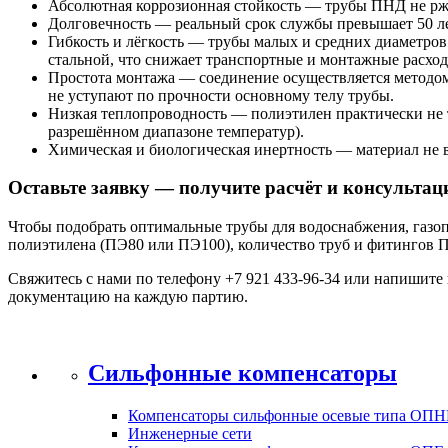
Абсолютная коррозионная стойкость — трубы ПНД не ржа
Долговечность — реальный срок службы превышает 50 ле
Гибкость и лёгкость — трубы малых и средних диаметров
стальной, что снижает транспортные и монтажные расход
Простота монтажа — соединение осуществляется методо
не уступают по прочности основному телу трубы.
Низкая теплопроводность — полиэтилен практически не т
разрешённом диапазоне температур).
Химическая и биологическая инертность — материал не в
Оставьте заявку — получите расчёт и консульта
Чтобы подобрать оптимальные трубы для водоснабжения, газо
полиэтилена (ПЭ80 или ПЭ100), количество труб и фитингов 
Свяжитесь с нами по телефону +7 921 433-96-34 или напишите
документацию на каждую партию.
Сильфонные компенсаторы
Компенсаторы сильфонные осевые типа ОПН
Инженерные сети