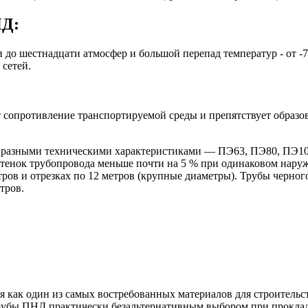
НД:
 до шестнадцати атмосфер и большой перепад температур - от -7
 сетей.
 сопротивление транспортируемой среды и препятствует образ
с разными техническими характеристиками — ПЭ63, ПЭ80, ПЭ100
 стенок трубопровода меньше почти на 5 % при одинаковом нару
етров и отрезках по 12 метров (крупные диаметры). Трубы черно
тров.
я как один из самых востребованных материалов для строительс
 трубы ПНД практически безальтернативным выбором при проклад