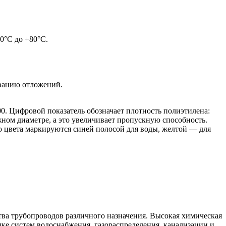
0°С до +80°С.
ованию отложений.
. Цифровой показатель обозначает плотность полиэтилена:
жном диаметре, а это увеличивает пропускную способность.
го цвета маркируются синей полосой для воды, желтой — для
тва трубопроводов различного назначения. Высокая химическая
ке систем водоснабжения, газораспределения, канализации и