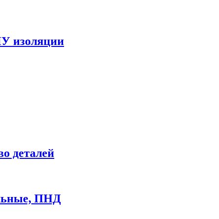
ПУ изоляции
во деталей
ильные, ПНД