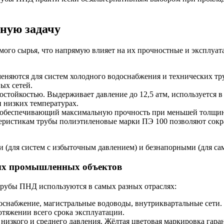
ную задачу
ого сырья, что напрямую влияет на их прочностные и эксплуа
еняются для систем холодного водоснабжения и технических тр
ых сетей.
тойкостью. Выдерживает давление до 12,5 атм, используется в 
и низких температурах.
беспечивающий максимальную прочность при меньшей толщине с
еристикам трубы полиэтиленовые марки ПЭ 100 позволяют сокр
(для систем с избыточным давлением) и безнапорными (для сам
ных промышленных объектов
трубы ПНД используются в самых разных отраслях:
снабжение, магистральные водоводы, внутриквартальные сети. 
отяжении всего срока эксплуатации.
низкого и среднего давления. Жёлтая цветовая маркировка гара