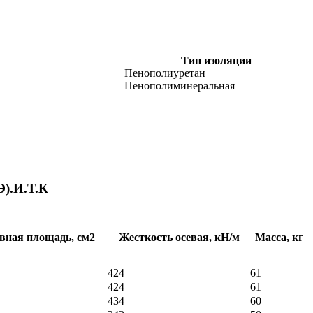
Тип изоляции
Пенополиуретан
Пенополиминеральная
Э).И.Т.К
вная площадь, см2
Жесткость осевая, кН/м
Масса, кг
424
61
424
61
434
60