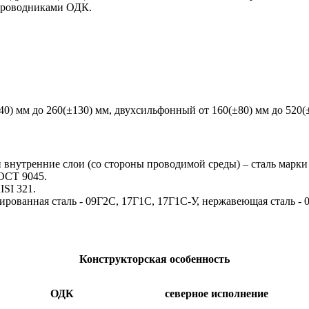
с проводниками ОДК.
) мм до 260(±130) мм, двухсильфонный от 160(±80) мм до 520(
 внутренние слои (со стороны проводимой среды) – сталь марк
ОСТ 9045.
ISI 321.
легированная сталь - 09Г2С, 17Г1С, 17Г1С-У, нержавеющая сталь 
Конструкторская особенность
ОДК
северное исполнение