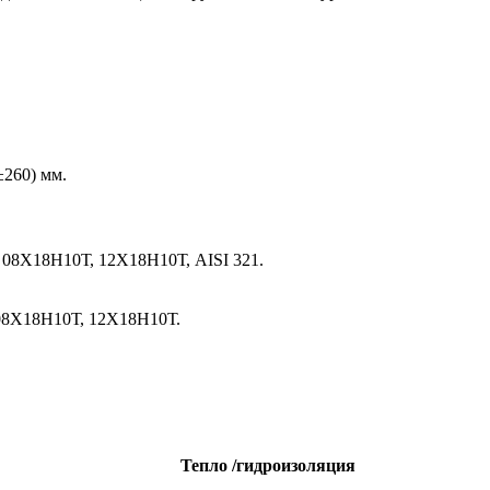
±260) мм.
и 08Х18Н10Т, 12Х18Н10Т, AISI 321.
- 08Х18Н10Т, 12Х18Н10Т.
Тепло
/гидроизоляция