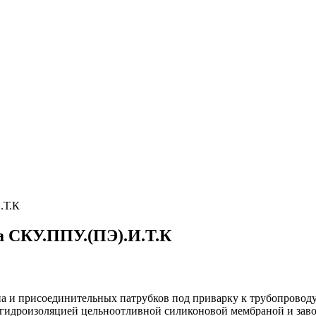
.Т.К
а СКУ.ППУ.(ПЭ).И.Т.К
а и присоединительных патрубков под приварку к трубопровод
гидроизоляцией цельноотливной силиконовой мембраной и заво