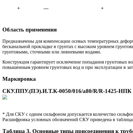
+
—
+
Область применения
Предназначены для компенсации осевых температурных деформ
бесканальной прокладке в грунтах с высоким уровнем грунто
грунтовыми, сточными или ливневыми водами.
Конструкция гарантирует исключение попадания грунтовых во
повышенным уровнем грунтовых вод и при эксплуатации в за
Маркировка
СКУ.ППУ.(ПЭ).И.Т.К-0050/016/а80/R/R-1425-НПК
* Для СКУ с одним сильфоном допускается количество сильфон
Расшифровка условных обозначений СКУ приведена в таблицах 3
Таблица 3. Основные типы присоединения к труб