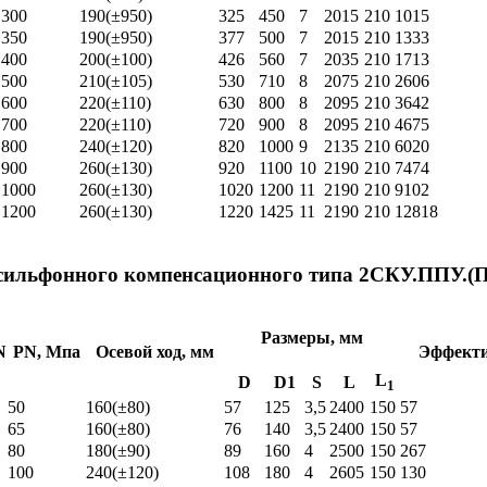
300
190(±950)
325
450
7
2015
210
1015
350
190(±950)
377
500
7
2015
210
1333
400
200(±100)
426
560
7
2035
210
1713
500
210(±105)
530
710
8
2075
210
2606
600
220(±110)
630
800
8
2095
210
3642
700
220(±110)
720
900
8
2095
210
4675
800
240(±120)
820
1000
9
2135
210
6020
900
260(±130)
920
1100
10
2190
210
7474
1000
260(±130)
1020
1200
11
2190
210
9102
1200
260(±130)
1220
1425
11
2190
210
12818
хсильфонного компенсационного типа 2СКУ.ППУ.(
Размеры, мм
N
PN, Мпа
Осевой ход, мм
Эффекти
L
D
D1
S
L
1
50
160(±80)
57
125
3,5
2400
150
57
65
160(±80)
76
140
3,5
2400
150
57
80
180(±90)
89
160
4
2500
150
267
100
240(±120)
108
180
4
2605
150
130