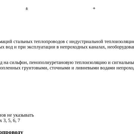
±
+
аций стальных теплопроводов с индустриальной теплоизоляцие
вых вод и при эксплуатации в непроходных каналах, необорудо
д на сильфон, пенополиуретановую теплоизоляцию и сигнальны
топленных грунтовыми, сточными и ливневыми водами непрохо
ов не указывать
, 5, 6, 7
опроводу