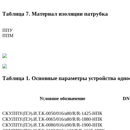
Таблица 7. Материал изоляции патрубка
ППУ
ППМ
Таблица 1. Основные параметры устройства одн
Условное обозначение
DN
СКУ.ППУ.(ПЭ).И.Т.К-0050/016/а80/R/R-1425-НПК
СКУ.ППУ.(ПЭ).И.Т.К-0065/016/а80/R/R-1880-НПК
СКУ.ППУ.(ПЭ).И.Т.К-0080/016/а90/R/R-1900-НПК