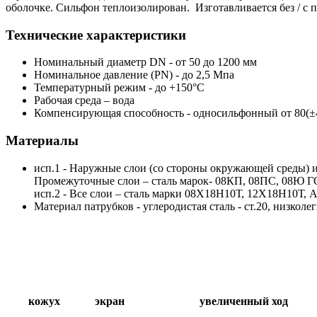
оболочке. Сильфон теплоизолирован. Изготавливается без / 
Технические характеристики
Номинальный диаметр DN - от 50 до 1200 мм
Номинальное давление (PN) - до 2,5 Мпа
Температурный режим - до +150°С
Рабочая среда – вода
Компенсирующая способность - односильфонный от 80(±40
Материалы
исп.1 - Наружные слои (со стороны окружающей среды) и
Промежуточные слои – сталь марок- 08КП, 08ПС, 08Ю Г
исп.2 - Все слои – сталь марки 08Х18Н10Т, 12Х18Н10Т, A
Материал патрубков - углеродистая сталь - ст.20, низко
кожух
экран
увеличенный ход