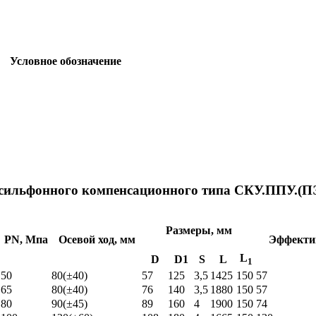
Условное обозначение
осильфонного компенсационного типа СКУ.ППУ.(П
Размеры, мм
PN, Мпа
Осевой ход, мм
Эффекти
L
D
D1
S
L
1
50
80(±40)
57
125
3,5
1425
150
57
65
80(±40)
76
140
3,5
1880
150
57
80
90(±45)
89
160
4
1900
150
74