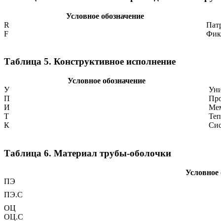
Условное обозначение
R
Пат
F
Фик
Таблица 5. Конструктивное исполнение
Условное обозначение
У
Уни
П
Про
И
Мем
Т
Теп
К
Сис
Таблица 6. Материал трубы-оболочки
Условное 
ПЭ
ПЭ.С
ОЦ
ОЦ.С