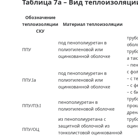
Таблица 7а – Вид теплоизоляци
Обозначение
теплоизоляции
Материал теплоизоляции
СКУ
труб
под пенополиуретан в
обол
ППУ
полиэтиленовой или
труб
оцинкованной оболочке
а та
– пе
с фо
под пенополиуретан в
– с 
ППУ.Ia
полиэтиленовой или
– с 
оцинкованной оболочке
– с 
труб
пенополиуретан в
ППУ/ПЭ.I
прок
полиэтиленовой оболочке
дрен
из пенополиуретана с
труб
защитной оболочкой из
оцин
ППУ/ОЦ
тонколистовой оцинкованной