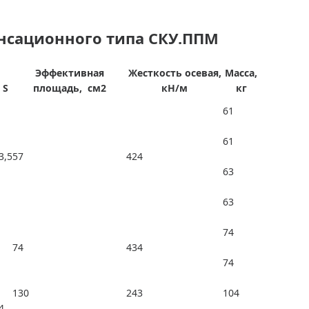
нсационного типа СКУ.ППМ
Эффективная
Жесткость осевая,
Масса,
S
площадь, см2
кН/м
кг
61
61
3,5
57
424
63
63
74
74
434
74
130
243
104
4