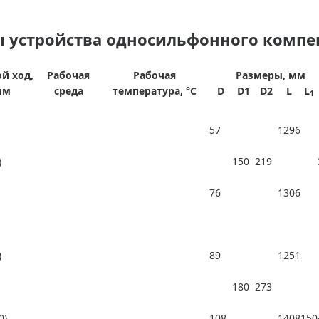
ы устройства односильфонного компе
й ход,
Рабочая
Рабочая
Размеры, мм
мм
среда
температура, °С
D
D1
D2
L
L
1
57
1296
)
150
219
76
1306
)
89
1251
180
273
0)
108
1408
150