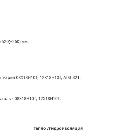
 520(±260) мм.
 марки 08Х18Н10Т, 12Х18Н10Т, AISI 321.
сталь - 08Х18Н10Т, 12Х18Н10Т.
Тепло
/гидроизоляция