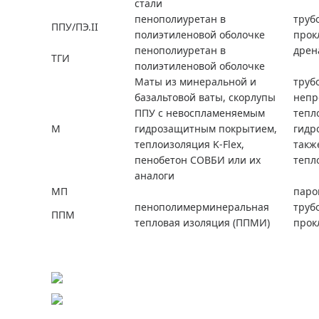
стали
пенополиуретан в
труб
ППУ/ПЭ.II
полиэтиленовой оболочке
прок
пенополиуретан в
дрен
ТГИ
полиэтиленовой оболочке
Маты из минеральной и
труб
базальтовой ваты, скорлупы
непр
ППУ с невоспламеняемым
тепл
М
гидрозащитным покрытием,
гидр
теплоизоляция K-Flex,
такж
пенобетон СОВБИ или их
тепл
аналоги
МП
паро
пенополимерминеральная
труб
ППМ
тепловая изоляция (ППМИ)
прок