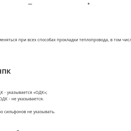
—
+
еняться при всех способах прокладки теплопровода, в том чис
НПК
К - указывается «ОДК»;
ДК - не указывается.
во сильфонов не указывать.