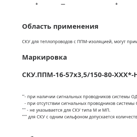
+
—
+
Область применения
СКУ для теплопроводов с ППМ-изоляцией, могут прим
Маркировка
СКУ.ППМ-16-57х3,5/150-80-ХХХ*-
˟˟- при наличии сигнальных проводников системы ОД
- при отсутствии сигнальных проводников системы О
˟˟˟ - не указывается для СКУ типа М и МП.
˟˟˟˟ для СКУ с одним сильфоном допускается количест