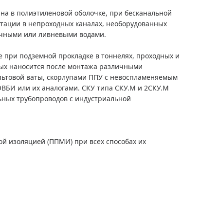
на в полиэтиленовой оболочке, при бесканальной
уатации в непроходных каналах, необорудованных
очными или ливневыми водами.
е при подземной прокладке в тоннелях, проходных и
рых наносится после монтажа различными
льтовой ваты, скорлупами ППУ с невоспламеняемым
ВБИ или их аналогами. СКУ типа СКУ.М и 2СКУ.М
льных трубопроводов с индустриальной
й изоляцией (ППМИ) при всех способах их