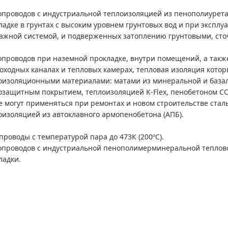
опроводов с индустриальной теплоизоляцией из пенополиурета
ладке в грунтах с высоким уровнем грунтовых вод и при экспл
ажной системой, и подверженных затоплению грунтовыми, ст
опроводов при наземной прокладке, внутри помещений, а такж
оходных каналах и тепловых камерах, тепловая изоляция кото
оизоляционными материалами: матами из минеральной и база
озащитным покрытием, теплоизоляцией K-Flex, пенобетоном СО
е могут применяться при ремонтах и новом строительстве ста
оизоляцией из автоклавного армопенобетона (АПБ).
проводы с температурой пара до 473К (200ºС).
опроводов с индустриальной пенополимерминеральной теплово
ладки.