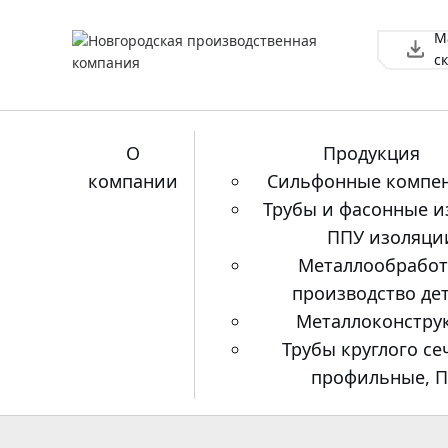
М
Поиск
с
О
Продукция
компании
Сильфонные компе
Трубы и фасонные и
ППУ изоляци
Металлообработ
производство де
Металлоконстру
Трубы круглого се
профильные, 