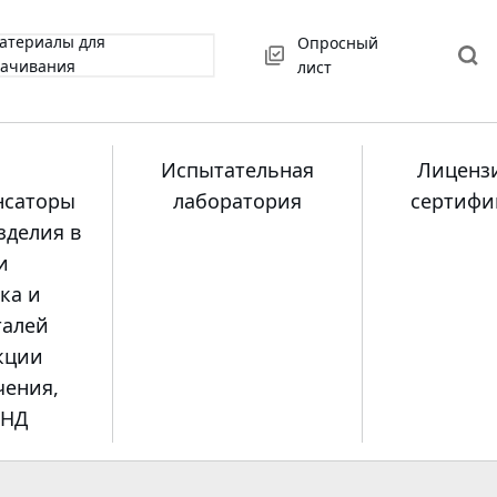
атериалы для
Опросный
качивания
лист
Испытательная
Лиценз
нсаторы
лаборатория
сертифи
зделия в
и
ка и
талей
кции
чения,
ПНД