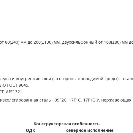
80(±40) мм до 260(±130) мм, двухсильфонный от 160(±80) мм до
еды) и внутренние слои (со стороны проводимой среды) – сталь
08Ю ГОСТ 9045.
Т, AISI 321.
 низколегированная сталь - 09Г2С, 17Г1С, 17Г1С-У, нержавеющая 
Конструкторская особенность
ОДК
северное исполнение