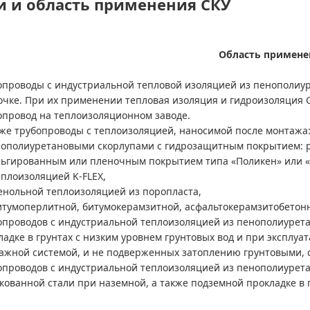
и и область применения СКУ
Область примене
опроводы с индустриальной тепловой изоляцией из пенополиу
очке. При их применении тепловая изоляция и гидроизоляция 
опровод на теплоизоляционном заводе.
кже трубопроводы с теплоизоляцией, наносимой после монтажа
нополиуретановыми скорлупами с гидрозащитным покрытием: 
льгированным или пленочным покрытием типа «Поликен» или «
теплоизоляцией K-FLEX,
фенольной теплоизоляцией из поропласта,
битумоперлитной, битумокерамзитной, асфальтокерамзитобетон
опроводов с индустриальной теплоизоляцией из пенополиурета
ладке в грунтах с низким уровнем грунтовых вод и при эксплуа
ажной системой, и не подверженных затоплению грунтовыми,
опроводов с индустриальной теплоизоляцией из пенополиурета
кованной стали при наземной, а также подземной прокладке в 