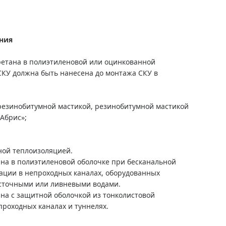
ния
ретана в полиэтиленовой или оцинкованной
СКУ должна быть нанесена до монтажа СКУ в
:
резинобитумной мастикой, резинобитумной мастикой
Абрис»;
ной теплоизоляцией.
на в полиэтиленовой оболочке при бесканальной
тации в непроходных каналах, оборудованных
 сточными или ливневыми водами.
на с защитной оболочкой из тонколистовой
проходных каналах и туннелях.