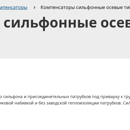
мпенсаторы
Компенсаторы сильфонные осевые ти
 сильфонные осе
з сильфона и присоединительных патрубков под приварку к тру
ковой набивкой и без заводской теплоизоляции патрубков. С