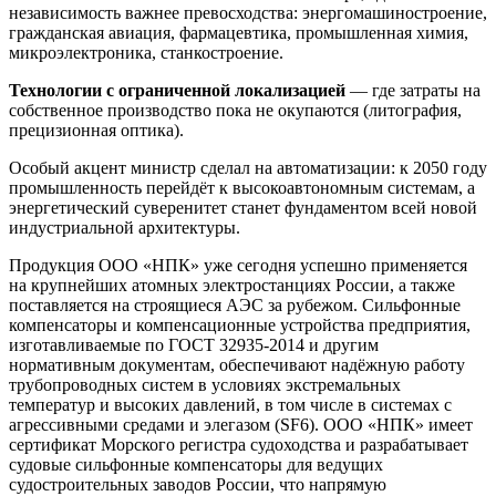
независимость важнее превосходства: энергомашиностроение,
гражданская авиация, фармацевтика, промышленная химия,
микроэлектроника, станкостроение.
Технологии с ограниченной локализацией
— где затраты на
собственное производство пока не окупаются (литография,
прецизионная оптика).
Особый акцент министр сделал на автоматизации: к 2050 году
промышленность перейдёт к высокоавтономным системам, а
энергетический суверенитет станет фундаментом всей новой
индустриальной архитектуры.
Продукция ООО «НПК» уже сегодня успешно применяется
на крупнейших атомных электростанциях России, а также
поставляется на строящиеся АЭС за рубежом. Сильфонные
компенсаторы и компенсационные устройства предприятия,
изготавливаемые по ГОСТ 32935-2014 и другим
нормативным документам, обеспечивают надёжную работу
трубопроводных систем в условиях экстремальных
температур и высоких давлений, в том числе в системах с
агрессивными средами и элегазом (SF6). ООО «НПК» имеет
сертификат Морского регистра судоходства и разрабатывает
судовые сильфонные компенсаторы для ведущих
судостроительных заводов России, что напрямую