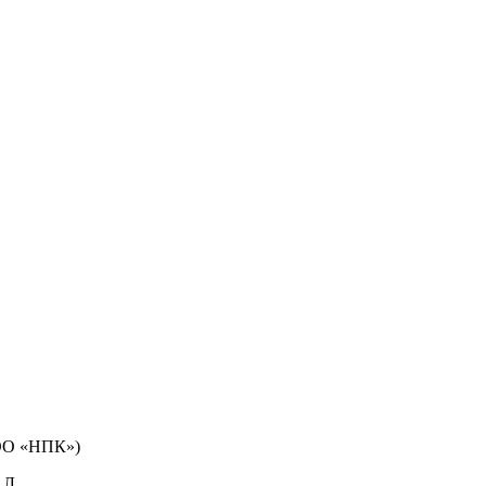
ООО «НПК»)
 Л