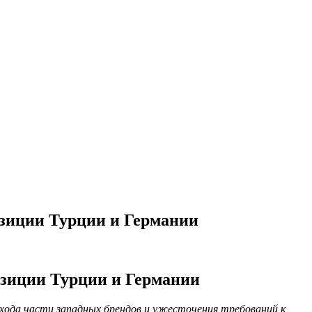
позиции Турции и Германии
позиции Турции и Германии
ухода части западных брендов и ужесточения требований к