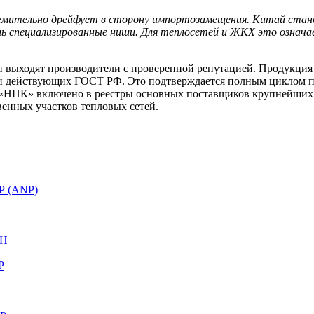
тремительно дрейфует в сторону импортозамещения. Китай ста
шь специализированные ниши. Для теплосетей и ЖКХ это означ
лан выходят производители с проверенной репутацией. Продукци
) и действующих ГОСТ РФ. Это подтверждается полным циклом 
 «НПК» включено в реестры основных поставщиков крупнейших 
венных участков тепловых сетей.
Р (ANР)
ФН
Р