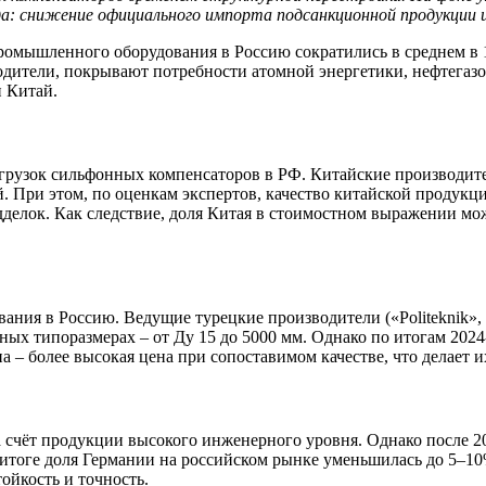
нда: снижение официального импорта подсанкционной продукции
ромышленного оборудования в Россию сократились в среднем в 1
дители, покрывают потребности атомной энергетики, нефтегазо
 Китай.
грузок сильфонных компенсаторов в РФ. Китайские производит
 При этом, по оценкам экспертов, качество китайской продукци
елок. Как следствие, доля Китая в стоимостном выражении мож
ания в Россию. Ведущие турецкие производители («Politeknik
ых типоразмерах – от Ду 15 до 5000 мм. Однако по итогам 2024
на – более высокая цена при сопоставимом качестве, что делает
счёт продукции высокого инженерного уровня. Однако после 202
 итоге доля Германии на российском рынке уменьшилась до 5–1
тойкость и точность.