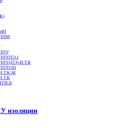
МР
К)
.МП
У.ППМ
.ППУ
ППУ.ПЭ.I
ППУ.(ПЭ).И.Т.К
.ППУ.ОЦ
И.Т.К-М
И.Т.К
ТГИ.II
ПУ изоляции