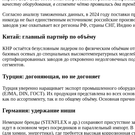
качеству оборудования, в сегменте чётко проявились два тре
Согласно анализу таможенных данных, в 2024 году поставки п
никогда не был единственным источником: российские произво
заводов уже охватывает все регионы РФ, страны СНГ, Индию и
Китай: главный партнёр по объёму
КНР остаётся безусловным лидером по физическим объёмам от
базовых осевых до специальных высокотемпературных моделей.
сертифицированных заводов до откровенно недолговечных подд
сегментов.
Турция: догоняющая, но не догоняет
Турция уверенно наращивает экспорт промышленного оборудов
(EJMA, DIN, ГОСТ). Их продукция представлена во всех основн
как по ассортименту, так и по общему объёму. Основная причи
Германия: удержание ниши
Немецкие бренды (STENFLEX и др.) сохраняют присутствие за 
идут в основном через посредников и параллельный импорт. В
(для химии, энергетики), где требуется высокая коррозионная с